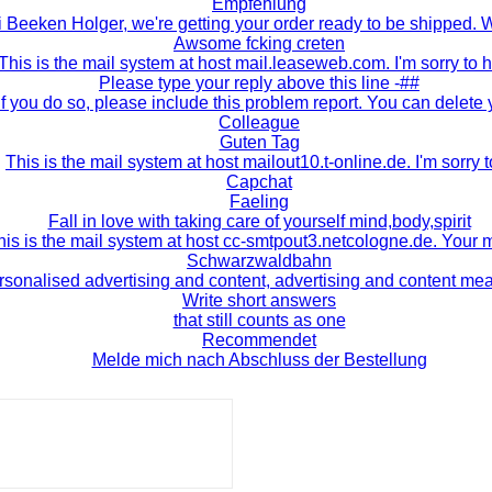
Empfehlung
i Beeken Holger, we're getting your order ready to be shipped. 
Awsome fcking creten
This is the mail system at host mail.leaseweb.com. I'm sorry to 
Please type your reply above this line -##
If you do so, please include this problem report. You can delete 
Colleague
Guten Tag
This is the mail system at host mailout10.t-online.de. I'm sorry t
Capchat
Faeling
Fall in love with taking care of yourself mind,body,spirit
his is the mail system at host cc-smtpout3.netcologne.de. Your
Schwarzwaldbahn
rsonalised advertising and content, advertising and content m
Write short answers
that still counts as one
Recommendet
Melde mich nach Abschluss der Bestellung