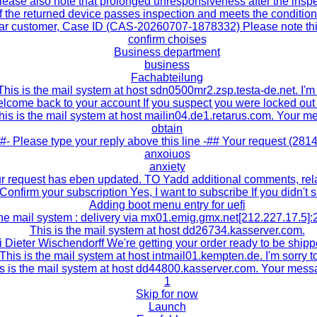
lease also note that prolonged unresponsiveness after the insp
If the returned device passes inspection and meets the condition
r customer, Case ID (CAS-20260707-1878332) Please note thi
confirm choises
Business department
business
Fachabteilung
This is the mail system at host sdn0500mr2.zsp.testa-de.net. I'm
lcome back to your account If you suspect you were locked out 
his is the mail system at host mailin04.de1.retarus.com. Your 
obtain
#- Please type your reply above this line -## Your request (281
anxoiuos
anxiety
r request has eben updated. TO Yadd additional comments, rel
Confirm your subscription Yes, I want to subscribe If you didn't 
Adding boot menu entry for uefi
he mail system : delivery via mx01.emig.gmx.net[212.227.17.5]:
This is the mail system at host dd26734.kasserver.com.
i Dieter Wischendorff We're getting your order ready to be ship
This is the mail system at host intmail01.kempten.de. I'm sorry t
s is the mail system at host dd44800.kasserver.com. Your mes
1
Skip for now
Launch