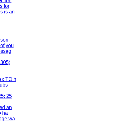
ection
s for
s is an
 sorr
of you
messag
4305)
ax TO h
subs
25: 25
ped an
o ha
sage wa