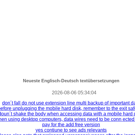
Neueste Englisch-Deutsch textübersetzungen
2026-08-06 05:34:04
don´t fall do not use extension line multi backup of important d
efore unplugging the mobile hard disk, remember to the exit safe
doun´t shake the body when accessing data with a mobile hard d
en using desktop computers, data wires need to be conn ected 
pay for the add free version
yes contiune to see ads relevants