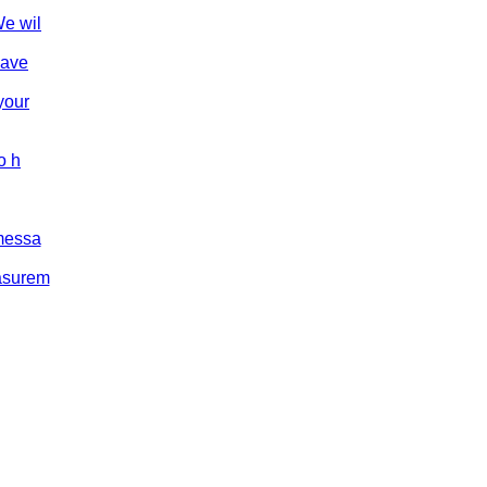
We wil
have
your
o h
 messa
easurem