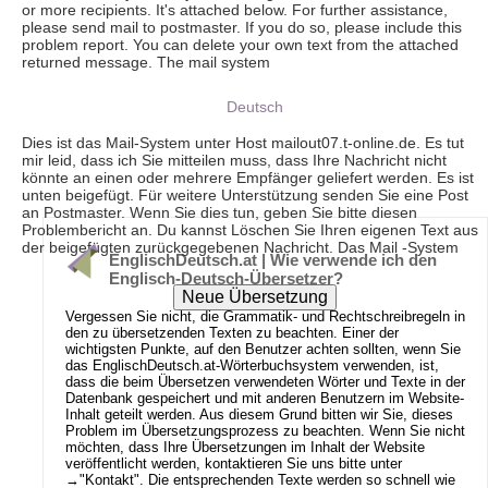
or more recipients. It's attached below. For further assistance,
please send mail to postmaster. If you do so, please include this
problem report. You can delete your own text from the attached
returned message. The mail system
Deutsch
Dies ist das Mail-System unter Host mailout07.t-online.de. Es tut
mir leid, dass ich Sie mitteilen muss, dass Ihre Nachricht nicht
könnte an einen oder mehrere Empfänger geliefert werden. Es ist
unten beigefügt. Für weitere Unterstützung senden Sie eine Post
an Postmaster. Wenn Sie dies tun, geben Sie bitte diesen
Problembericht an. Du kannst Löschen Sie Ihren eigenen Text aus
der beigefügten zurückgegebenen Nachricht. Das Mail -System
EnglischDeutsch.at | Wie verwende ich den
Englisch-Deutsch-Übersetzer?
Vergessen Sie nicht, die Grammatik- und Rechtschreibregeln in
den zu übersetzenden Texten zu beachten. Einer der
wichtigsten Punkte, auf den Benutzer achten sollten, wenn Sie
das EnglischDeutsch.at-Wörterbuchsystem verwenden, ist,
dass die beim Übersetzen verwendeten Wörter und Texte in der
Datenbank gespeichert und mit anderen Benutzern im Website-
Inhalt geteilt werden. Aus diesem Grund bitten wir Sie, dieses
Problem im Übersetzungsprozess zu beachten. Wenn Sie nicht
möchten, dass Ihre Übersetzungen im Inhalt der Website
veröffentlicht werden, kontaktieren Sie uns bitte unter
→
"Kontakt"
. Die entsprechenden Texte werden so schnell wie